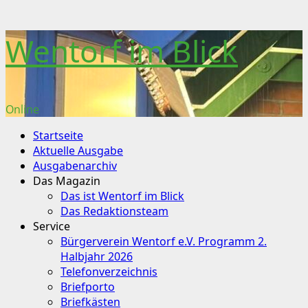
Skip
Wentorf im Blick
to
content
Online
Primary
Startseite
Menu
Aktuelle Ausgabe
Ausgabenarchiv
Das Magazin
Das ist Wentorf im Blick
Das Redaktionsteam
Service
Bürgerverein Wentorf e.V. Programm 2.
Halbjahr 2026
Telefonverzeichnis
Briefporto
Briefkästen