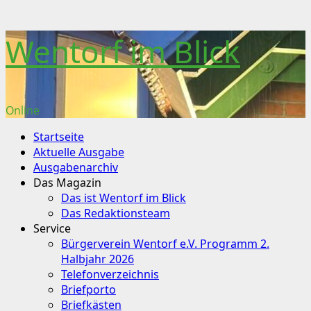
Skip
Wentorf im Blick
to
content
Online
Primary
Startseite
Menu
Aktuelle Ausgabe
Ausgabenarchiv
Das Magazin
Das ist Wentorf im Blick
Das Redaktionsteam
Service
Bürgerverein Wentorf e.V. Programm 2.
Halbjahr 2026
Telefonverzeichnis
Briefporto
Briefkästen