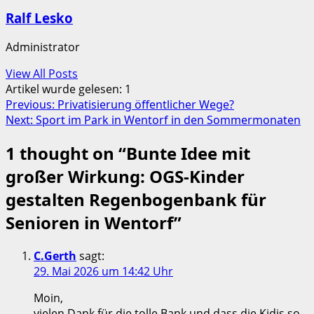
Ralf Lesko
Administrator
View All Posts
Artikel wurde gelesen:
1
Post
Previous:
Privatisierung öffentlicher Wege?
Next:
Sport im Park in Wentorf in den Sommermonaten
navigation
1 thought on “
Bunte Idee mit
großer Wirkung: OGS-Kinder
gestalten Regenbogenbank für
Senioren in Wentorf
”
C.Gerth
sagt:
29. Mai 2026 um 14:42 Uhr
Moin,
vielen Dank für die tolle Bank und dass die Kidis so