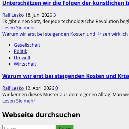
Unterschätzen wir die Folgen der künstlichen I
Ralf Lesko
18. Juni 2026
3
Es gibt einen Satz, der jede technologische Revolution beg
Read
Lesen Sie mehr
more
Warum wir erst bei steigenden Kosten und Krisen wirklich 
about
Gesellschaft
Unterschätzen
Politik
wir
Umwelt
die
Wirtschaft
Folgen
der
Warum wir erst bei steigenden Kosten und Krise
künstlichen
Intelligenz?
Ralf Lesko
12. April 2026
0
Wir kennen dieses Muster aus dem eigenen Alltag: Man wei
Read
Lesen Sie mehr
more
Webseite durchsuchen
about
Warum
wir
Suchen