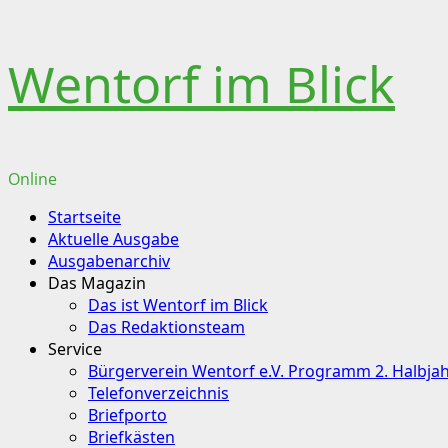
Skip
Wentorf im Blick
to
content
Online
Primary
Startseite
Menu
Aktuelle Ausgabe
Ausgabenarchiv
Das Magazin
Das ist Wentorf im Blick
Das Redaktionsteam
Service
Bürgerverein Wentorf e.V. Programm 2. Halbja
Telefonverzeichnis
Briefporto
Briefkästen