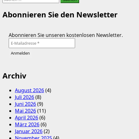
erst
nach:
bei
Abonnieren Sie den Newsletter
steigenden
Kosten
und
Abonnieren Sie unseren kostenlosen Newsletter.
Krisen
wirklich
verzichten.
Archiv
August 2026
(4)
Juli 2026
(8)
Juni 2026
(9)
Mai 2026
(11)
April 2026
(6)
März 2026
(6)
Januar 2026
(2)
November 2025
(4)