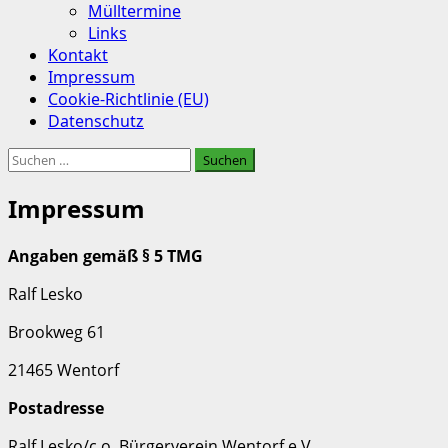
Mülltermine
Links
Kontakt
Impressum
Cookie-Richtlinie (EU)
Datenschutz
Suchen
nach:
Impressum
Angaben gemäß § 5 TMG
Ralf Lesko
Brookweg 61
21465 Wentorf
Postadresse
Ralf Lesko/c.o. Bürgerverein Wentorf e.V.