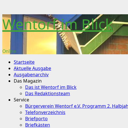
Skip
Wentorf im Blick
to
content
Online
Primary
Startseite
Menu
Aktuelle Ausgabe
Ausgabenarchiv
Das Magazin
Das ist Wentorf im Blick
Das Redaktionsteam
Service
Bürgerverein Wentorf e.V. Programm 2. Halbja
Telefonverzeichnis
Briefporto
Briefkästen