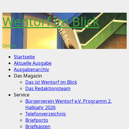
Skip
Wentorf im Blick
to
content
Online
Primary
Startseite
Menu
Aktuelle Ausgabe
Ausgabenarchiv
Das Magazin
Das ist Wentorf im Blick
Das Redaktionsteam
Service
Bürgerverein Wentorf e.V. Programm 2.
Halbjahr 2026
Telefonverzeichnis
Briefporto
Briefkästen