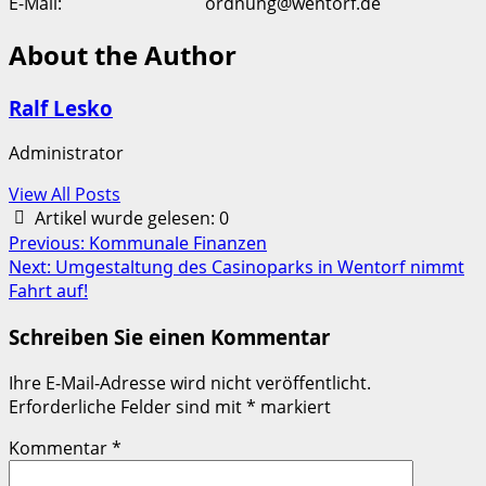
E-Mail: ordnung@wentorf.de
About the Author
Ralf Lesko
Administrator
View All Posts
Artikel wurde gelesen:
0
Post
Previous:
Kommunale Finanzen
Next:
Umgestaltung des Casinoparks in Wentorf nimmt
navigation
Fahrt auf!
Schreiben Sie einen Kommentar
Ihre E-Mail-Adresse wird nicht veröffentlicht.
Erforderliche Felder sind mit
*
markiert
Kommentar
*